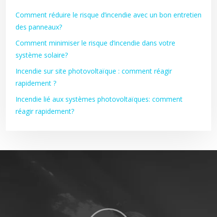
Comment réduire le risque d’incendie avec un bon entretien
des panneaux?
Comment minimiser le risque d’incendie dans votre
système solaire?
Incendie sur site photovoltaïque : comment réagir
rapidement ?
Incendie lié aux systèmes photovoltaïques: comment
réagir rapidement?