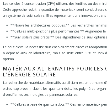
Les cellules à concentration (CPV) utilisent des lentilles ou des mi
Cette approche réduit la quantité de matériaux semi-conducteurs c
un système de suivi solaire. Elles représentent une innovation dan
**Nouvelles architectures optiques:** Les recherches minimise
**Cellules multi-jonctions plus performantes:** Augmenter le
**Suivi solaire plus précis:** Des algorithmes de suivi optimise
Le coût élevé, la nécessité d’un ensoleillement direct et l’adapta
a dépassé 40% en laboratoire, mais se situe entre 30% et 35% da
optimal.
MATÉRIAUX ALTERNATIFS POUR LES 
L’ÉNERGIE SOLAIRE
La recherche de matériaux alternatifs au silicium est un domaine d
pistes explorées incluent les quantum dots, les polymères organiq
diversifier les technologies de panneaux solaires.
**Cellules à base de quantum dots:** Ces nanomatériaux permett