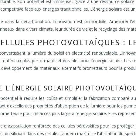
 durable. Son potentiel est immense, grâce à une ressource solaire 
s compétitive face aux énergies traditionnelles. L’énergie solaire es
dans la décarbonation, l’innovation est primordiale. Améliorer l’effi
panneaux dans divers climats, leur durée de vie et le recyclage des maté
ELLULES PHOTOVOLTAÏQUES : LE
nvertissant la lumière du soleil en électricité renouvelable. L’innova
 matériaux plus performants et durables pour l’énergie solaire. Les re
e développement de matériaux alternatifs prometteurs pour la producti
DE L’ÉNERGIE SOLAIRE PHOTOVOLTAÏQU
potentiel à réduire les coûts et simplifier la fabrication comparé au
rant d’excellentes propriétés d’absorption de la lumière pour les pan
rometteuse pour un accès plus large à l’énergie solaire. Elles représe
e encapsulation renforcée des cellules pérovskites pour les protéger 
 du silicium dans des cellules tandem maximise l’utilisation du spectre