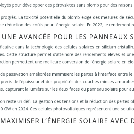
éployés pour développer des pérovskites sans plomb pour des raisons
progrès. La toxicité potentielle du plomb exige des mesures de sécurité
e réduction des coûts pour l’énergie solaire. En 2022, le rendement re
 : UNE AVANCÉE POUR LES PANNEAUX
cative dans la technologie des cellules solaires en silicium cristallin
s. Cette structure permet d’atteindre des rendements élevés et un
nction permettent une meilleure conversion de l’énergie solaire en élec
passivation améliorées minimisent les pertes à l’interface entre le s
écis de l’épaisseur et des propriétés des couches minces amorphes o
les, capturant la lumière sur les deux faces du panneau solaire pour a
tion reste un défi. La gestion des tensions et la réduction des pertes
0 GW en 2024. Ces cellules photovoltaïques représentent une solution 
: MAXIMISER L’ÉNERGIE SOLAIRE AVE