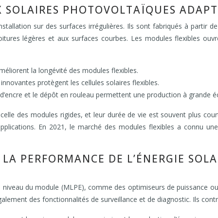
X SOLAIRES PHOTOVOLTAÏQUES ADAPT
nstallation sur des surfaces irrégulières. Ils sont fabriqués à par
toitures légères et aux surfaces courbes. Les modules flexibles ouv
éliorent la longévité des modules flexibles.
novantes protègent les cellules solaires flexibles.
 d’encre et le dépôt en rouleau permettent une production à grande éc
 celle des modules rigides, et leur durée de vie est souvent plus cou
nes applications. En 2021, le marché des modules flexibles a connu u
R LA PERFORMANCE DE L’ÉNERGIE SOL
 au niveau du module (MLPE), comme des optimiseurs de puissance ou
alement des fonctionnalités de surveillance et de diagnostic. Ils cont