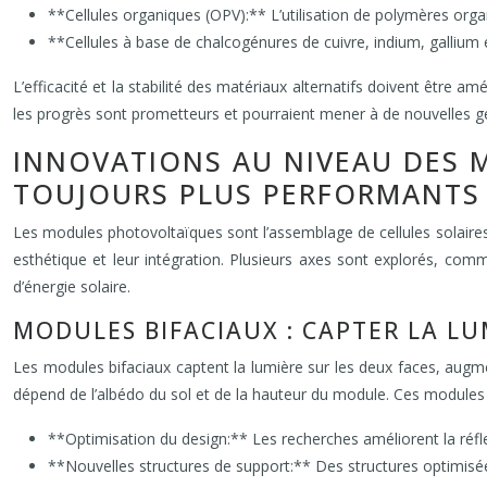
**Cellules organiques (OPV):** L’utilisation de polymères orga
**Cellules à base de chalcogénures de cuivre, indium, gallium et
L’efficacité et la stabilité des matériaux alternatifs doivent être 
les progrès sont prometteurs et pourraient mener à de nouvelles géné
INNOVATIONS AU NIVEAU DES 
TOUJOURS PLUS PERFORMANTS
Les modules photovoltaïques sont l’assemblage de cellules solaires 
esthétique et leur intégration. Plusieurs axes sont explorés, comm
d’énergie solaire.
MODULES BIFACIAUX : CAPTER LA L
Les modules bifaciaux captent la lumière sur les deux faces, augmen
dépend de l’albédo du sol et de la hauteur du module. Ces modules o
**Optimisation du design:** Les recherches améliorent la réfle
**Nouvelles structures de support:** Des structures optimisées f