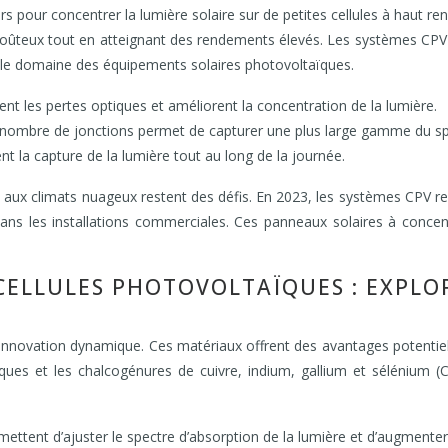
roirs pour concentrer la lumière solaire sur de petites cellules à haut
oûteux tout en atteignant des rendements élevés. Les systèmes CPV c
s le domaine des équipements solaires photovoltaïques.
nt les pertes optiques et améliorent la concentration de la lumière.
 nombre de jonctions permet de capturer une plus large gamme du spe
nt la capture de la lumière tout au long de la journée.
tion aux climats nuageux restent des défis. En 2023, les systèmes CPV
ns les installations commerciales. Ces panneaux solaires à concen
CELLULES PHOTOVOLTAÏQUES : EXPLO
’innovation dynamique. Ces matériaux offrent des avantages potentiels
ues et les chalcogénures de cuivre, indium, gallium et sélénium (C
ent d’ajuster le spectre d’absorption de la lumière et d’augmenter l’