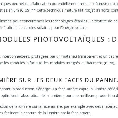
niques permet une fabrication potentiellement moins coûteuse et plus 
 sélénium (CIGS):** Cette technique mature fait l’objet d’efforts contin
améliorées pour concurrencer les technologies établies. La toxicité d
rations de cellules solaires pour l’énergie solaire.
MODULES PHOTOVOLTAÏQUES : D
interconnectées, protégées par un matériau transparent et un cadre. L
e les modules bifaciaux, les modules intégrés au bâtiment (BIPV), l
UMIÈRE SUR LES DEUX FACES DU PAN
tant la production d’énergie. La face arrière capte la lumière réfléc
ptimisent l’absorption de la lumière pour une meilleure production d’
xion de la lumière sur la face arrière, par exemple avec des matériaux
acilitent la capture de la lumière par la face arrière.