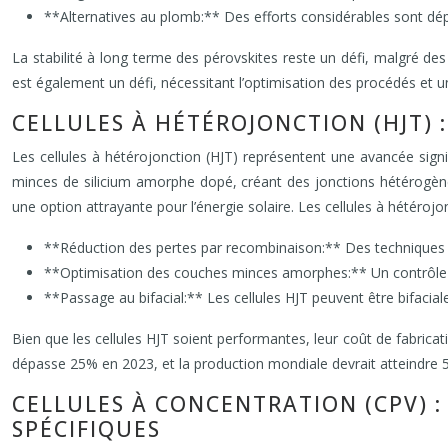
**Alternatives au plomb:** Des efforts considérables sont d
La stabilité à long terme des pérovskites reste un défi, malgré des 
est également un défi, nécessitant l’optimisation des procédés et un
CELLULES À HÉTÉROJONCTION (HJT)
Les cellules à hétérojonction (HJT) représentent une avancée signifi
minces de silicium amorphe dopé, créant des jonctions hétérogène
une option attrayante pour l’énergie solaire. Les cellules à hétérojo
**Réduction des pertes par recombinaison:** Des techniques de 
**Optimisation des couches minces amorphes:** Un contrôle pr
**Passage au bifacial:** Les cellules HJT peuvent être bifacia
Bien que les cellules HJT soient performantes, leur coût de fabrica
dépasse 25% en 2023, et la production mondiale devrait atteindre 5
CELLULES À CONCENTRATION (CPV) 
SPÉCIFIQUES